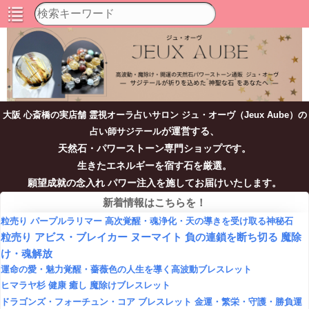
大阪 心斎橋の実店舗 霊視オーラ占いサロン ジュ・オーヴ（Jeux Aube）の
が運営する、
占い師サジテール
天然石・パワーストーン専門ショップです。
生きたエネルギーを宿す石を厳選。
願望成就の念入れ パワー注入を施してお届けいたします。
新着情報はこちらを！
粒売り パープルラリマー 高次覚醒・魂浄化・天の導きを受け取る神秘石
粒売り アビス・ブレイカー ヌーマイト 負の連鎖を断ち切る 魔除
け・魂解放
運命の愛・魅力覚醒・薔薇色の人生を導く高波動ブレスレット
ヒマラヤ杉 健康 癒し 魔除けブレスレット
ドラゴンズ・フォーチュン・コア ブレスレット 金運・繁栄・守護・勝負運